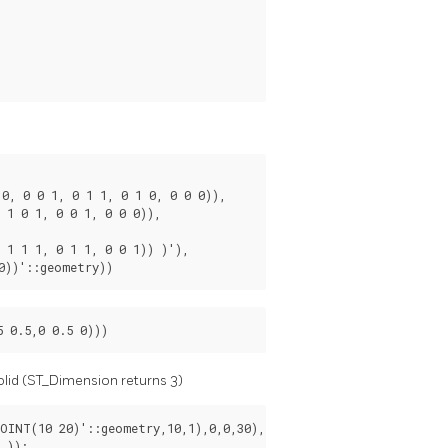
 0))'::geometry))
5 0.5,0 0.5 0)))
 solid (ST_Dimension returns 3)
INT(10 20)'::geometry,10,1),0,0,30),

 ));