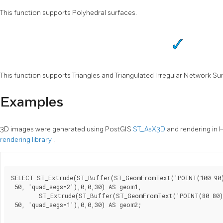
This function supports Polyhedral surfaces.
This function supports Triangles and Triangulated Irregular Network Sur
Examples
3D images were generated using PostGIS
ST_AsX3D
and rendering in
rendering library
.
SELECT ST_Extrude(ST_Buffer(ST_GeomFromText('POINT(100 90)
 50, 'quad_segs=2'),0,0,30) AS geom1,

        ST_Extrude(ST_Buffer(ST_GeomFromText('POINT(80 80)'
 50, 'quad_segs=1'),0,0,30) AS geom2;
