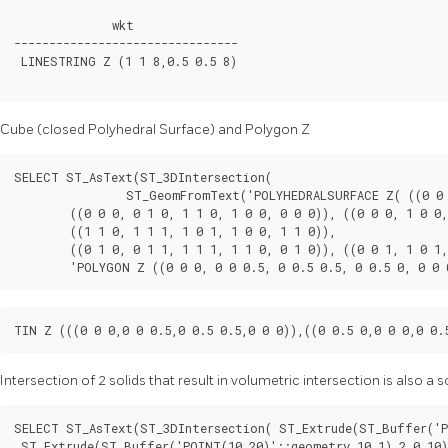
              wkt

--------------------------------

 LINESTRING Z (1 1 8,0.5 0.5 8)

Cube (closed Polyhedral Surface) and Polygon Z
SELECT ST_AsText(ST_3DIntersection(

		ST_GeomFromText('POLYHEDRALSURFACE Z( ((0 0 0, 0 0 1, 0 1 1, 0 1 0, 0 0 0)),

	((0 0 0, 0 1 0, 1 1 0, 1 0 0, 0 0 0)), ((0 0 0, 1 0 0, 1 0 1, 0 0 1, 0 0 0)),

	((1 1 0, 1 1 1, 1 0 1, 1 0 0, 1 1 0)),

	((0 1 0, 0 1 1, 1 1 1, 1 1 0, 0 1 0)), ((0 0 1, 1 0 1, 1 1 1, 0 1 1, 0 0 1)) )'),

	'POLYGON Z ((0 0 0, 0 0 0.5, 0 0.5 0.5, 0 0.5 0, 0 0
TIN Z (((0 0 0,0 0 0.5,0 0.5 0.5,0 0 0)),((0 0.5 0,0 0 0,0 0.
Intersection of 2 solids that result in volumetric intersection is also a
SELECT ST_AsText(ST_3DIntersection( ST_Extrude(ST_Buffer('PO
 ST_Extrude(ST_Buffer('POINT(10 20)'::geometry,10,1),2,0,10)