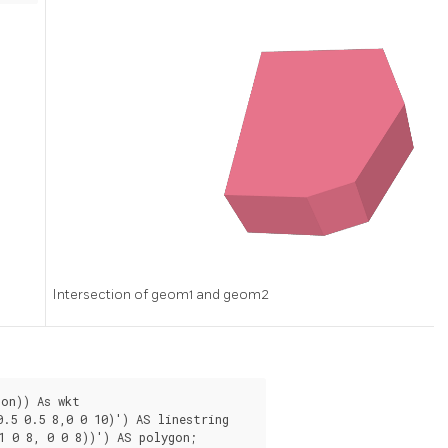
Intersection of geom1 and geom2
.5 0.5 8,0 0 10)') AS linestring

 0 8, 0 0 8))') AS polygon;
