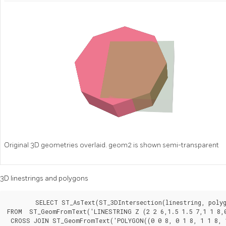
Original 3D geometries overlaid. geom2 is shown semi-transparent
3D linestrings and polygons
	SELECT ST_AsText(ST_3DIntersection(linestring, polygon)) As wkt

FROM  ST_GeomFromText('LINESTRING Z (2 2 6,1.5 1.5 7,1 1 8,0
 CROSS JOIN ST_GeomFromText('POLYGON((0 0 8, 0 1 8, 1 1 8, 1