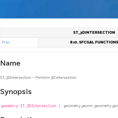
ST_3DINTERSECTION
Prev
8.10. SFCGAL FUNCTION
Name
ST_3DIntersection — Perform 3D intersection
Synopsis
geometry
ST_3DIntersection
(
geometry
geom1
, geometry
ge