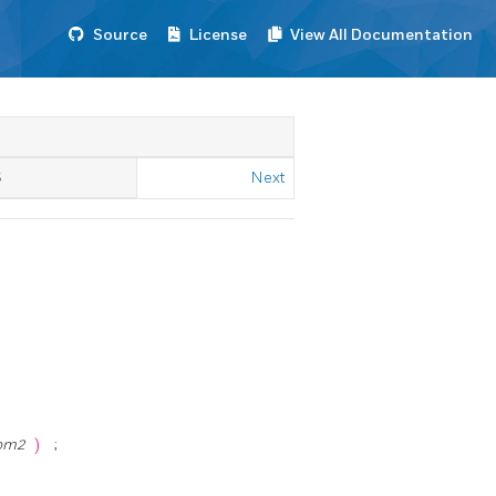
Source
License
View All Documentation
S
Next
om2
)
;