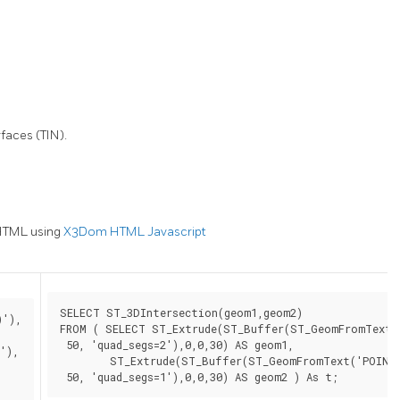
faces (TIN).
 HTML using
X3Dom HTML Javascript
SELECT ST_3DIntersection(geom1,geom2)

'),

FROM ( SELECT ST_Extrude(ST_Buffer(ST_GeomFromText('
 50, 'quad_segs=2'),0,0,30) AS geom1,

),

        ST_Extrude(ST_Buffer(ST_GeomFromText('POINT(
 50, 'quad_segs=1'),0,0,30) AS geom2 ) As t;