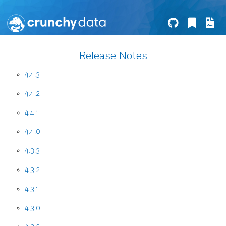
Release Notes
4.4.3
4.4.2
4.4.1
4.4.0
4.3.3
4.3.2
4.3.1
4.3.0